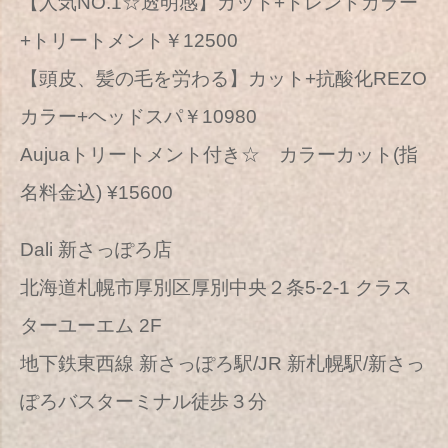
【人気NO.1☆透明感】カット+トレンドカラー
+トリートメント￥12500
【頭皮、髪の毛を労わる】カット+抗酸化REZO
カラー+ヘッドスパ￥10980
Aujuaトリートメント付き☆ カラーカット(指
名料金込) ¥15600
Dali 新さっぽろ店
北海道札幌市厚別区厚別中央２条5-2-1 クラス
ターユーエム 2F
地下鉄東西線 新さっぽろ駅/JR 新札幌駅/新さっ
ぽろバスターミナル徒歩３分