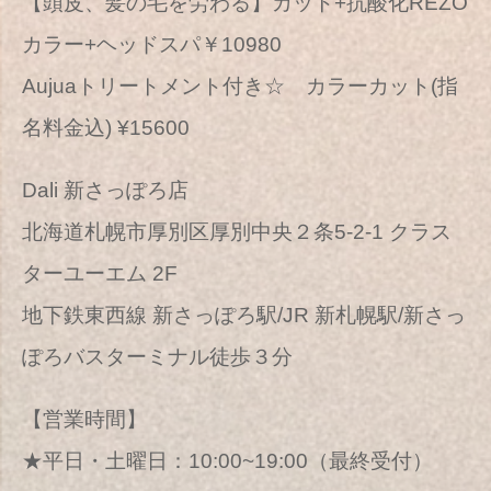
【頭皮、髪の毛を労わる】カット+抗酸化REZO
カラー+ヘッドスパ￥10980
Aujuaトリートメント付き☆ カラーカット(指
名料金込) ¥15600
Dali 新さっぽろ店
北海道札幌市厚別区厚別中央２条5-2-1 クラス
ターユーエム 2F
地下鉄東西線 新さっぽろ駅/JR 新札幌駅/新さっ
ぽろバスターミナル徒歩３分
【営業時間】
★平日・土曜日：10:00~19:00（最終受付）