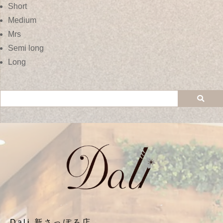
Short
Medium
Mrs
Semi long
Long
Dali 新さっぽろ店