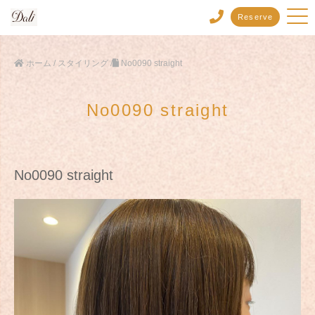
Reserve
ホーム
/
スタイリング
/
No0090 straight
No0090 straight
No0090 straight