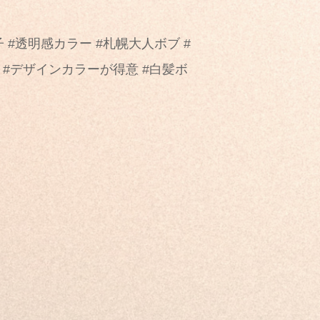
女子 #透明感カラー #札幌大人ボブ #
 #デザインカラーが得意 #白髪ボ