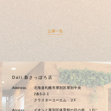
記事一覧
Dali 新さっぽろ店
Address.
北海道札幌市厚別区厚別中央
2条5-2-1
クラスターユーエム ２F
Access.
イオンと厚別区体育館の目の前。１Fに