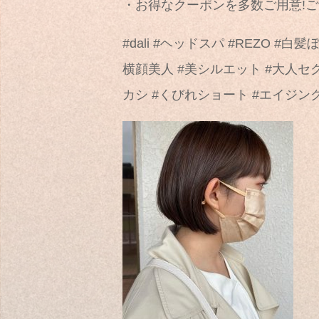
・お得なクーポンを多数ご用意!
#dali #ヘッドスパ #REZO #
横顔美人 #美シルエット #大人セ
カシ #くびれショート #エイジン