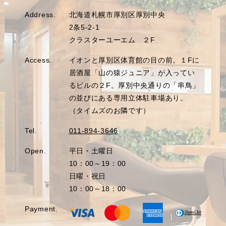
Address.
北海道札幌市厚別区厚別中央
2条5-2-1
クラスターユーエム ２F
Access.
イオンと厚別区体育館の目の前。１Fに
居酒屋「山の猿ジュニア」が入ってい
るビルの２F。厚別中央通りの「串鳥」
の並びにある専用立体駐車場あり。
（タイムズのお隣です）
Tel.
011-894-3646
Open.
平日・土曜日
10：00～19：00
日曜・祝日
10：00～18：00
Payment.