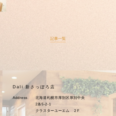
記事一覧
Dali 新さっぽろ店
Address.
北海道札幌市厚別区厚別中央
2条5-2-1
クラスターユーエム ２F